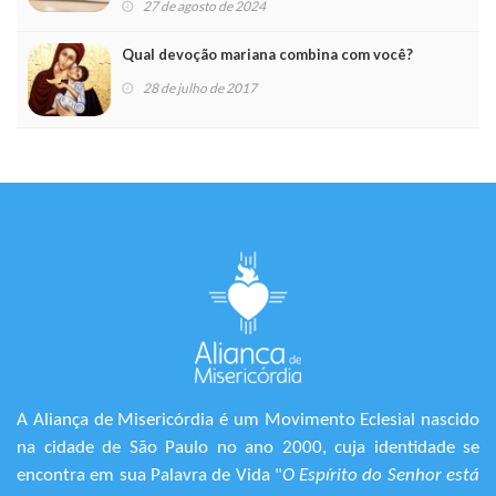
27 de agosto de 2024
Qual devoção mariana combina com você?
28 de julho de 2017
A Aliança de Misericórdia é um Movimento Eclesial nascido
na cidade de São Paulo no ano 2000, cuja identidade se
encontra em sua Palavra de Vida "
O Espírito do Senhor está