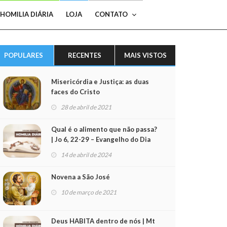
HOMILIA DIÁRIA
LOJA
CONTATO
POPULARES
RECENTES
MAIS VISTOS
Misericórdia e Justiça: as duas
faces do Cristo
28 de abril de 2021
Qual é o alimento que não passa?
| Jo 6, 22-29 – Evangelho do Dia
(15/04/2024)
14 de abril de 2024
Novena a São José
10 de março de 2021
Deus HABITA dentro de nós | Mt