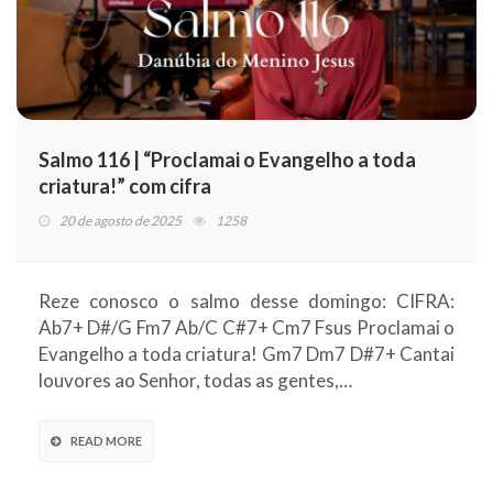
Salmo 116 | “Proclamai o Evangelho a toda
criatura!” com cifra
20 de agosto de 2025
1258
Reze conosco o salmo desse domingo: CIFRA:
Ab7+ D#/G Fm7 Ab/C C#7+ Cm7 Fsus Proclamai o
Evangelho a toda criatura! Gm7 Dm7 D#7+ Cantai
louvores ao Senhor, todas as gentes,…
READ MORE