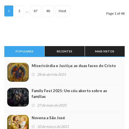
1
2
…
47
48
Next
Page 1 of 48
POPULARES
RECENTES
MAIS VISTOS
Misericórdia e Justiça: as duas faces do Cristo
28 de abril de 2021
Family Fest 2025: Um céu aberto sobre as
famílias
27 de maio de 2025
Novena a São José
10 de março de 2021