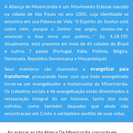
A Aliança de Misericórdia é um Movimento Eclesial nascido
na cidade de São Paulo no ano 2000, cuja identidade se
encontra em sua Palavra de Vida "
O Espírito do Senhor está
sobre mim, porque o Senhor me ungiu, enviou-me a
anunciar a boa nova aos pobres...
" (Lc 4,18-19).
Atualmente, está presente em mais de 40 cidades do Brasil
e outros 7 países (Portugal, Itália, Polônia, Bélgica,
Venezuela, República Dominicana e Moçambique).
Seus membros são chamados a
evangelizar para
transformar
, procurando fazer com que todo evangelizado
torne-se um evangelizador e testemunha da Misericórdia.
Os trabalhos sociais e de evangelização estão direcionados à
restauração integral do ser humano, tanto dos mais
sofridos, como também daqueles que ainda não
encontraram em Cristo o verdadeiro sentido de suas vidas.
+55 (11) 3120-9191
Ao acessar ao site Aliança De Misericordia, concorda em