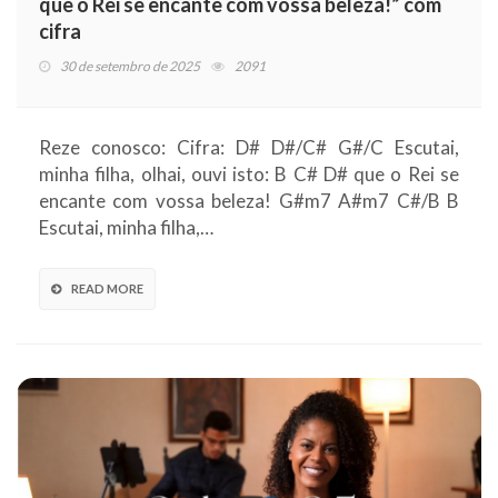
que o Rei se encante com vossa beleza!” com
cifra
30 de setembro de 2025
2091
Reze conosco: Cifra: D# D#/C# G#/C Escutai,
minha filha, olhai, ouvi isto: B C# D# que o Rei se
encante com vossa beleza! G#m7 A#m7 C#/B B
Escutai, minha filha,…
READ MORE