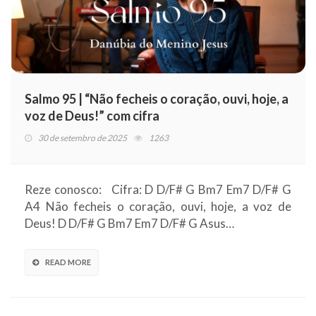
Salmo 95 | “Não fecheis o coração, ouvi, hoje, a
voz de Deus!” com cifra
30 de setembro de 2025
1263
Reze conosco: Cifra: D D/F# G Bm7 Em7 D/F# G
A4 Não fecheis o coração, ouvi, hoje, a voz de
Deus! D D/F# G Bm7 Em7 D/F# G Asus…
READ MORE