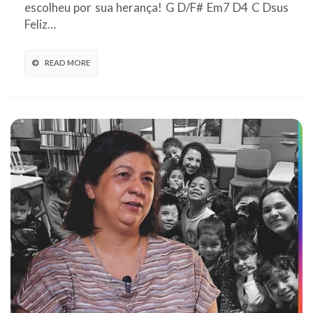
escolheu por sua herança! G D/F# Em7 D4 C Dsus
Feliz…
READ MORE