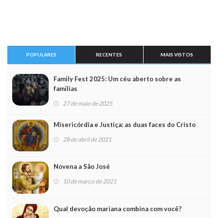
POPULARES
RECENTES
MAIS VISTOS
Family Fest 2025: Um céu aberto sobre as
famílias
27 de maio de 2025
Misericórdia e Justiça: as duas faces do Cristo
28 de abril de 2021
Novena a São José
10 de março de 2021
Qual devoção mariana combina com você?