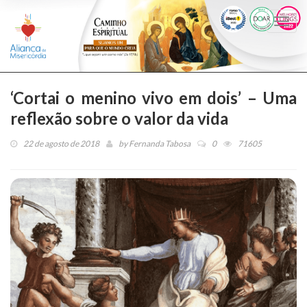
Togg
navi
‘Cortai o menino vivo em dois’ – Uma
reflexão sobre o valor da vida
22 de agosto de 2018
by
Fernanda Tabosa
0
71605