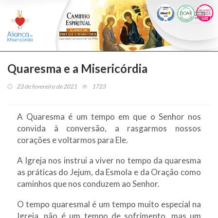
Togg
navi
Quaresma e a Misericórdia
23 de fevereiro de 2021
1723
A Quaresma é um tempo em que o Senhor nos
convida à conversão, a rasgarmos nossos
corações e voltarmos para Ele.
A Igreja nos instrui a viver no tempo da quaresma
as práticas do Jejum, da Esmola e da Oração como
caminhos que nos conduzem ao Senhor.
O tempo quaresmal é um tempo muito especial na
Igreja, não é um tempo de sofrimento, mas um