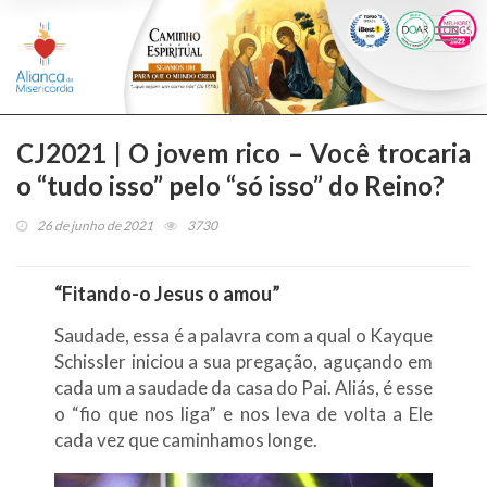
Togg
navi
CJ2021 | O jovem rico – Você trocaria
o “tudo isso” pelo “só isso” do Reino?
26 de junho de 2021
3730
“Fitando-o Jesus o amou”
Saudade, essa é a palavra com a qual o Kayque
Schissler iniciou a sua pregação, aguçando em
cada um a saudade da casa do Pai. Aliás, é esse
o “fio que nos liga” e nos leva de volta a Ele
cada vez que caminhamos longe.