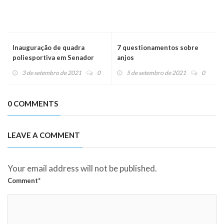
Inauguração de quadra
7 questionamentos sobre
poliesportiva em Senador
anjos
Camará gera gratidão e
3 de setembro de 2021
0
5 de setembro de 2021
0
esperança
0 COMMENTS
LEAVE A COMMENT
Your email address will not be published.
Comment*