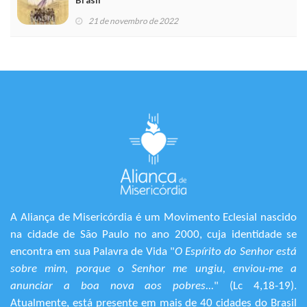
Brasil
21 de novembro de 2022
A Aliança de Misericórdia é um Movimento Eclesial nascido
na cidade de São Paulo no ano 2000, cuja identidade se
encontra em sua Palavra de Vida "
O Espírito do Senhor está
sobre mim, porque o Senhor me ungiu, enviou-me a
anunciar a boa nova aos pobres...
" (Lc 4,18-19).
Atualmente, está presente em mais de 40 cidades do Brasil