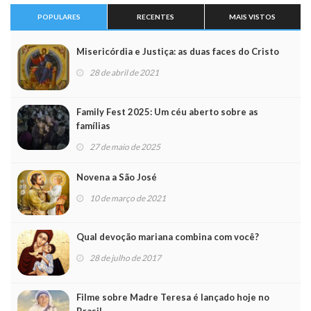
POPULARES
RECENTES
MAIS VISTOS
Misericórdia e Justiça: as duas faces do Cristo
28 de abril de 2021
Family Fest 2025: Um céu aberto sobre as
famílias
27 de maio de 2025
Novena a São José
10 de março de 2021
Qual devoção mariana combina com você?
28 de julho de 2017
Filme sobre Madre Teresa é lançado hoje no