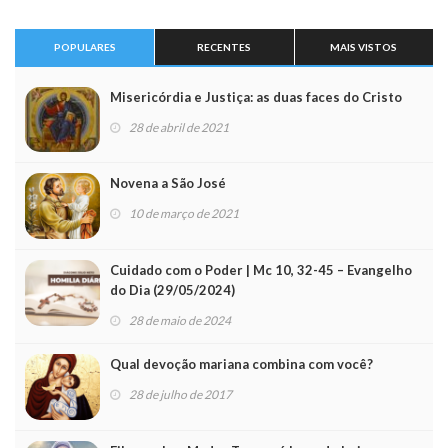
POPULARES
RECENTES
MAIS VISTOS
Misericórdia e Justiça: as duas faces do Cristo
28 de abril de 2021
Novena a São José
10 de março de 2021
Cuidado com o Poder | Mc 10, 32-45 – Evangelho
do Dia (29/05/2024)
28 de maio de 2024
Qual devoção mariana combina com você?
28 de julho de 2017