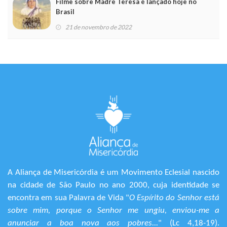
Filme sobre Madre Teresa é lançado hoje no
Brasil
21 de novembro de 2022
A Aliança de Misericórdia é um Movimento Eclesial nascido
na cidade de São Paulo no ano 2000, cuja identidade se
encontra em sua Palavra de Vida "
O Espírito do Senhor está
sobre mim, porque o Senhor me ungiu, enviou-me a
anunciar a boa nova aos pobres...
" (Lc 4,18-19).