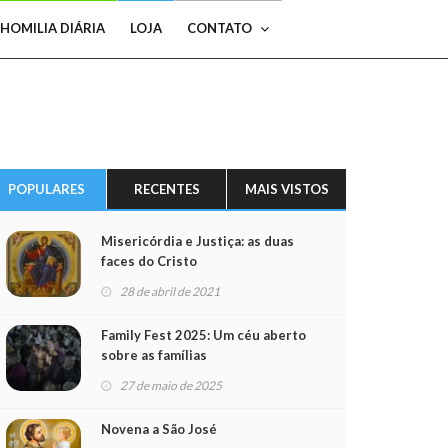
HOMILIA DIÁRIA
LOJA
CONTATO
POPULARES
RECENTES
MAIS VISTOS
Misericórdia e Justiça: as duas
faces do Cristo
28 de abril de 2021
Family Fest 2025: Um céu aberto
sobre as famílias
27 de maio de 2025
Novena a São José