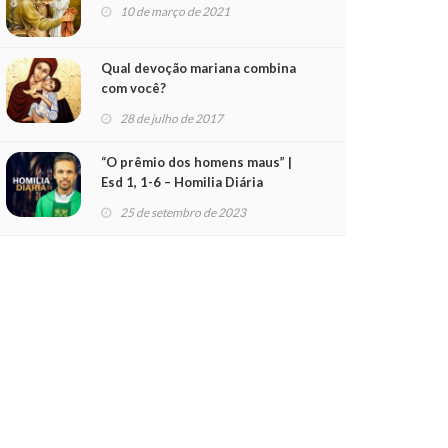
10 de março de 2021
Qual devoção mariana combina
com você?
28 de julho de 2017
“O prêmio dos homens maus” |
Esd 1, 1-6 – Homilia Diária
(25/09/23)
25 de setembro de 2023