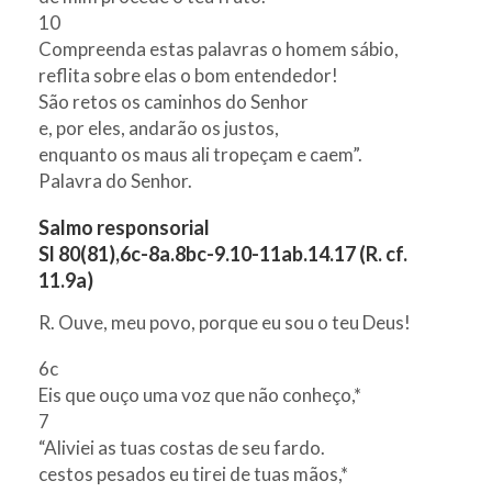
10
Compreenda estas palavras o homem sábio,
reflita sobre elas o bom entendedor!
São retos os caminhos do Senhor
e, por eles, andarão os justos,
enquanto os maus ali tropeçam e caem”.
Palavra do Senhor.
Salmo responsorial
Sl 80(81),6c-8a.8bc-9.10-11ab.14.17 (R. cf.
11.9a)
R. Ouve, meu povo, porque eu sou o teu Deus!
6c
Eis que ouço uma voz que não conheço,*
7
“Aliviei as tuas costas de seu fardo.
cestos pesados eu tirei de tuas mãos,*