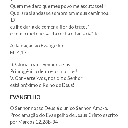
Quem me dera que meu povo me escutasse! *
Que Israel andasse sempre em meus caminhos.
17
eu lhe daria de comer a flor do trigo, *
e com o mel que sai da rocha o fartaria”. R.
Aclamação ao Evangelho
Mt 4,17
R. Glória a vós, Senhor Jesus,
Primogênito dentre os mortos!
V. Convertei-vos, nos diz o Senhor,
está próximo o Reino de Deus!
EVANGELHO
O Senhor nosso Deus é o único Senhor. Ama-o.
Proclamação do Evangelho de Jesus Cristo escrito
por Marcos 12,28b-34