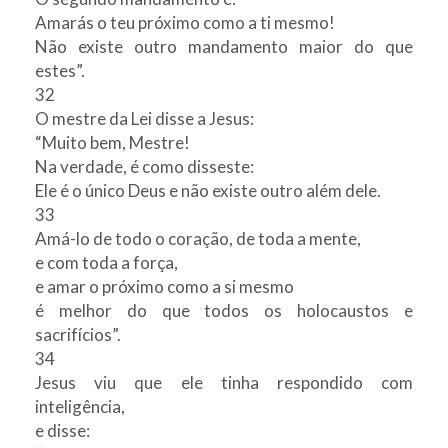
Amarás o teu próximo como a ti mesmo!
Não existe outro mandamento maior do que
estes”.
32
O mestre da Lei disse a Jesus:
“Muito bem, Mestre!
Na verdade, é como disseste:
Ele é o único Deus e não existe outro além dele.
33
Amá-lo de todo o coração, de toda a mente,
e com toda a força,
e amar o próximo como a si mesmo
é melhor do que todos os holocaustos e
sacrifícios”.
34
Jesus viu que ele tinha respondido com
inteligência,
e disse: