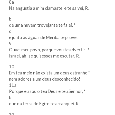
8a
Na angústia a mim clamaste, e te salvei, R.
b
de uma nuvem trovejante te falei, *
c
e junto às águas de Meriba te provei.
9
Ouve, meu povo, porque vou te advertir! *
Israel, ah! se quisesses me escutar. R.
10
Em teu meio não exista um deus estranho *
nem adores a um deus desconhecido!
11a
Porque eu sou o teu Deus e teu Senhor, *
b
que da terra do Egito te arranquei. R.
14