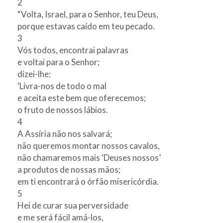
2
“Volta, Israel, para o Senhor, teu Deus,
porque estavas caído em teu pecado.
3
Vós todos, encontrai palavras
e voltai para o Senhor;
dizei-lhe:
‘Livra-nos de todo o mal
e aceita este bem que oferecemos;
o fruto de nossos lábios.
4
A Assíria não nos salvará;
não queremos montar nossos cavalos,
não chamaremos mais ‘Deuses nossos’
a produtos de nossas mãos;
em ti encontrará o órfão misericórdia.
5
Hei de curar sua perversidade
e me será fácil amá-los,