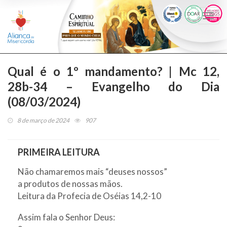
Togg
navi
Qual é o 1º mandamento? | Mc 12,
28b-34 – Evangelho do Dia
(08/03/2024)
8 de março de 2024
907
PRIMEIRA LEITURA
Não chamaremos mais “deuses nossos”
a produtos de nossas mãos.
Leitura da Profecia de Oséias 14,2-10
Assim fala o Senhor Deus: