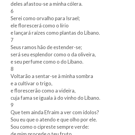
deles afastou-se a minha cólera.
6
Serei como orvalho para Israel;
ele florescerá como o lírio
e lançará raízes como plantas do Líbano.
7
Seus ramos hão de estender-se;
será seu esplendor como o da oliveira,
e seu perfume como o do Líbano.
8
Voltarão a sentar-se à minha sombra
e a cultivar o trigo,
e florescerão como a videira,
cuja fama se iguala à do vinho do Líbano.
9
Que tem ainda Efraim a ver com ídolos?
Sou eu que o atendo e que olho por ele.
Sou como o cipreste sempre verde:
de mim procede o teu fruto.