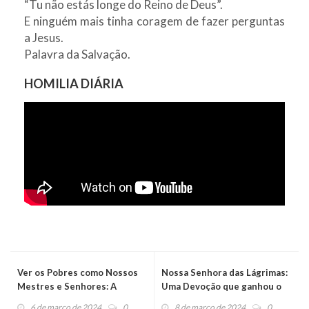
“Tu não estás longe do Reino de Deus”.
E ninguém mais tinha coragem de fazer perguntas
a Jesus.
Palavra da Salvação.
HOMILIA DIÁRIA
Ver os Pobres como Nossos
Nossa Senhora das Lágrimas:
Mestres e Senhores: A
Uma Devoção que ganhou o
Missão da Aliança de
Brasil
6 de março de 2024
0
8 de março de 2024
0