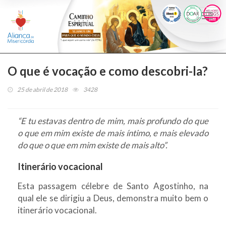
Togg
navi
O que é vocação e como descobri-la?
25 de abril de 2018
3428
“E tu estavas dentro de mim, mais profundo do que
o que em mim existe de mais íntimo, e mais elevado
do que o que em mim existe de mais alto”.
Itinerário vocacional
Esta passagem célebre de Santo Agostinho, na
qual ele se dirigiu a Deus, demonstra muito bem o
itinerário vocacional.