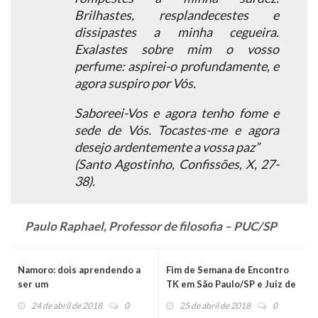
Brilhastes, resplandecestes e
dissipastes a minha cegueira.
Exalastes sobre mim o vosso
perfume: aspirei-o profundamente, e
agora suspiro por Vós.
Saboreei-Vos e agora tenho fome e
sede de Vós. Tocastes-me e agora
desejo ardentemente a vossa paz”
(Santo Agostinho, Confissões, X, 27-
38).
Paulo Raphael, Professor de filosofia – PUC/SP
Namoro: dois aprendendo a
Fim de Semana de Encontro
ser um
TK em São Paulo/SP e Juiz de
Fora/MG
24 de abril de 2018
0
25 de abril de 2018
0