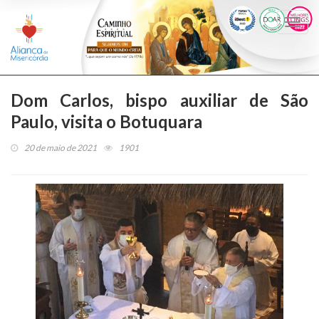
Togg
navi
Dom Carlos, bispo auxiliar de São
Paulo, visita o Botuquara
20 de maio de 2021
1901