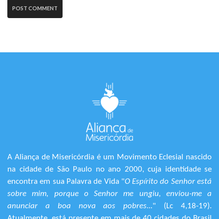
A Aliança de Misericórdia é um Movimento Eclesial nascido
na cidade de São Paulo no ano 2000, cuja identidade se
encontra em sua Palavra de Vida "
O Espírito do Senhor está
sobre mim, porque o Senhor me ungiu, enviou-me a
anunciar a boa nova aos pobres...
" (Lc 4,18-19).
Atualmente, está presente em mais de 40 cidades do Brasil