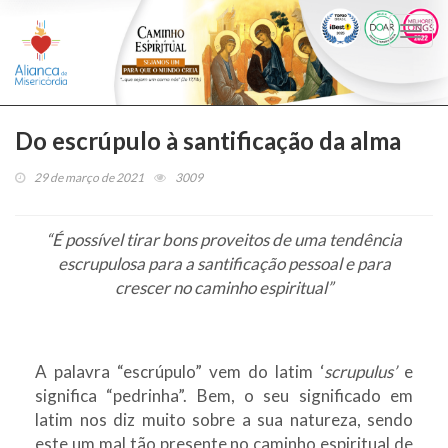
Togg
navi
Do escrúpulo à santificação da alma
29 de março de 2021
3009
“É possível tirar bons proveitos de uma tendência
escrupulosa para a santificação pessoal e para
crescer no caminho espiritual”
A palavra “escrúpulo” vem do latim ‘
scrupulus’
e
significa “pedrinha”. Bem, o seu significado em
latim nos diz muito sobre a sua natureza, sendo
este um mal tão presente no caminho espiritual de