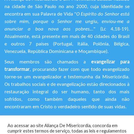
na cidade de São Paulo no ano 2000, cuja identidade se
encontra em sua Palavra de Vida "
O Espírito do Senhor está
sobre mim, porque o Senhor me ungiu, enviou-me a
anunciar a boa nova aos pobres...
" (Lc 4,18-19).
Atualmente, está presente em mais de 40 cidades do Brasil
e outros 7 países (Portugal, Itália, Polônia, Bélgica,
Venezuela, República Dominicana e Moçambique).
Seus membros são chamados a
evangelizar para
transformar
, procurando fazer com que todo evangelizado
torne-se um evangelizador e testemunha da Misericórdia.
Os trabalhos sociais e de evangelização estão direcionados à
restauração integral do ser humano, tanto dos mais
sofridos, como também daqueles que ainda não
encontraram em Cristo o verdadeiro sentido de suas vidas.
+55 (11) 3120-9191
Ao acessar ao site Aliança De Misericordia, concorda em
Rua Avanhandava, 616 – Bela Vista
cumprir estes termos de serviço, todas as leis e regulamentos