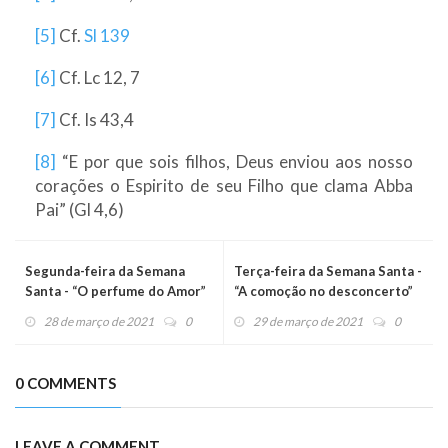
[5]
Cf.
Sl 139
[6]
Cf. Lc 12, 7
[7]
Cf. Is 43,4
[8]
“E por que sois filhos, Deus enviou aos nosso
corações o Espirito de seu Filho que clama Abba
Pai” (Gl 4,6)
Segunda-feira da Semana
Terça-feira da Semana Santa -
Santa - “O perfume do Amor”
“A comoção no desconcerto”
28 de março de 2021
0
29 de março de 2021
0
0 COMMENTS
LEAVE A COMMENT