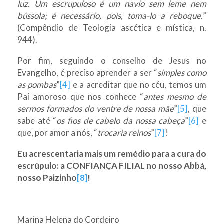
luz. Um escrupuloso é um navio sem leme nem
bússola; é necessário, pois, toma-lo a reboque.
”
(Compêndio de Teologia ascética e mística, n.
944).
Por fim, seguindo o conselho de Jesus no
Evangelho, é preciso aprender a ser “
simples como
as pombas
”
[4]
e a acreditar que no céu, temos um
Pai amoroso que nos conhece “
antes mesmo de
sermos formados do ventre de nossa mãe
”
[5]
, que
sabe até “
os fios de cabelo da nossa cabeça
”
[6]
e
que, por amor a nós, “
trocaria reinos
”
[7]
!
Eu acrescentaria mais um remédio para a cura do
escrúpulo: a CONFIANÇA FILIAL no nosso Abbá,
nosso Paizinho
[8]
!
Marina Helena do Cordeiro