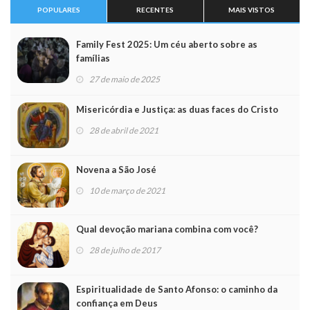
POPULARES
RECENTES
MAIS VISTOS
Family Fest 2025: Um céu aberto sobre as
famílias
27 de maio de 2025
Misericórdia e Justiça: as duas faces do Cristo
28 de abril de 2021
Novena a São José
10 de março de 2021
Qual devoção mariana combina com você?
28 de julho de 2017
Espiritualidade de Santo Afonso: o caminho da
confiança em Deus