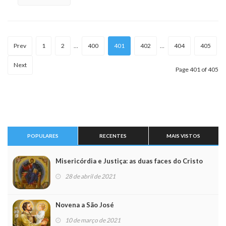
Prev
1
2
…
400
401
402
…
404
405
Next
Page 401 of 405
POPULARES
RECENTES
MAIS VISTOS
Misericórdia e Justiça: as duas faces do Cristo
28 de abril de 2021
Novena a São José
10 de março de 2021