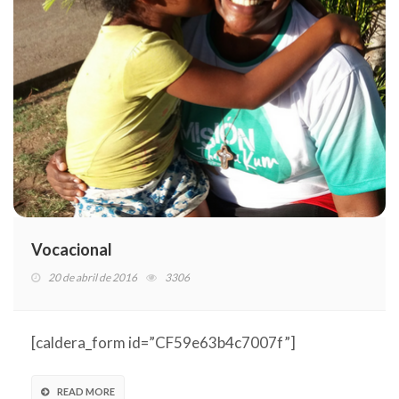
Vocacional
20 de abril de 2016
3306
[caldera_form id=”CF59e63b4c7007f”]
READ MORE