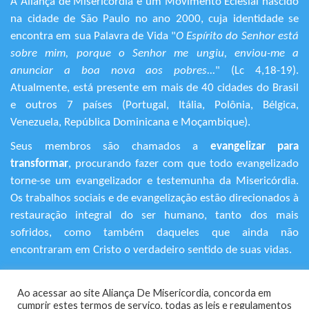
A Aliança de Misericórdia é um Movimento Eclesial nascido
na cidade de São Paulo no ano 2000, cuja identidade se
encontra em sua Palavra de Vida "
O Espírito do Senhor está
sobre mim, porque o Senhor me ungiu, enviou-me a
anunciar a boa nova aos pobres...
" (Lc 4,18-19).
Atualmente, está presente em mais de 40 cidades do Brasil
e outros 7 países (Portugal, Itália, Polônia, Bélgica,
Venezuela, República Dominicana e Moçambique).
Seus membros são chamados a
evangelizar para
transformar
, procurando fazer com que todo evangelizado
torne-se um evangelizador e testemunha da Misericórdia.
Os trabalhos sociais e de evangelização estão direcionados à
restauração integral do ser humano, tanto dos mais
sofridos, como também daqueles que ainda não
encontraram em Cristo o verdadeiro sentido de suas vidas.
+55 (11) 3120-9191
Ao acessar ao site Aliança De Misericordia, concorda em
Rua Avanhandava, 616 – Bela Vista
cumprir estes termos de serviço, todas as leis e regulamentos