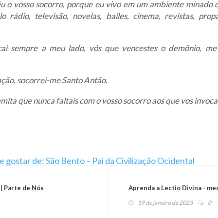
u o vosso socorro, porque eu vivo em um ambiente minado 
 rádio, televisão, novelas, bailes, cinema, revistas, pr
icai sempre a meu lado, vós que vencestes o demônio, me 
ação, socorrei-me Santo Antão.
mita que nunca faltais com o vosso socorro aos que vos invoca
gostar de: São Bento – Pai da Civilização Ocidental
 | Parte de Nós
Aprenda a Lectio Divina - me
19 de janeiro de 2023
0