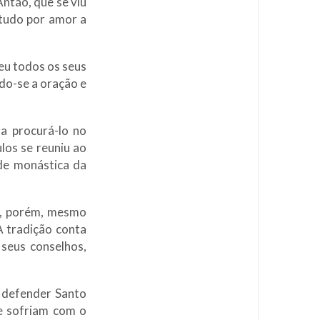
ntão, que se viu
 tudo por amor a
eu todos os seus
do-se a oração e
a procurá-lo no
los se reuniu ao
de monástica da
ia, porém, mesmo
A tradição conta
seus conselhos,
 defender Santo
e sofriam com o