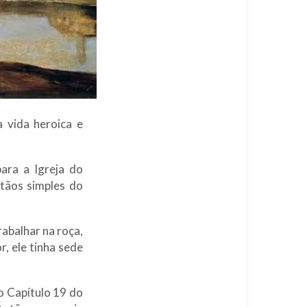
 vida heroica e
ara a Igreja do
stãos simples do
rabalhar na roça,
r, ele tinha sede
o Capítulo 19 do