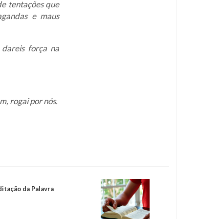
de tentações que
opagandas e maus
dareis força na
m, rogai por nós.
ditação da Palavra