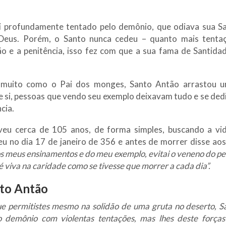
i profundamente tentado pelo demônio, que odiava sua Sa
Deus. Porém, o Santo nunca cedeu – quanto mais tentaç
o e a penitência, isso fez com que a sua fama de Santida
 muito como o Pai dos monges, Santo Antão arrastou u
de si, pessoas que vendo seu exemplo deixavam tudo e se ded
cia.
veu cerca de 105 anos, de forma simples, buscando a vid
ceu no dia 17 de janeiro de 356 e antes de morrer disse aos
s meus ensinamentos e do meu exemplo, evitai o veneno do pe
fé viva na caridade como se tivesse que morrer a cada dia”.
nto Antão
e permitistes mesmo na solidão de uma gruta no deserto, S
 demônio com violentas tentações, mas lhes deste forças