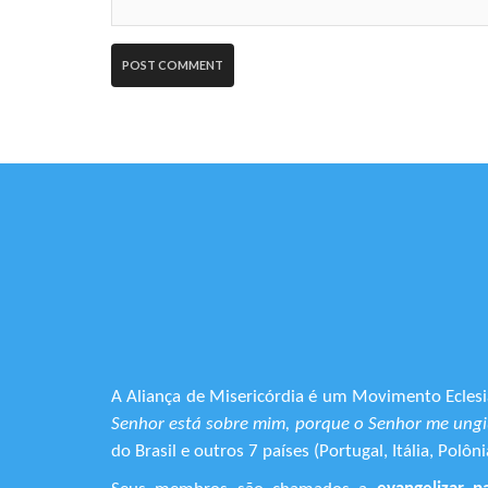
A Aliança de Misericórdia é um Movimento Eclesia
Senhor está sobre mim, porque o Senhor me ungiu
do Brasil e outros 7 países (Portugal, Itália, Pol