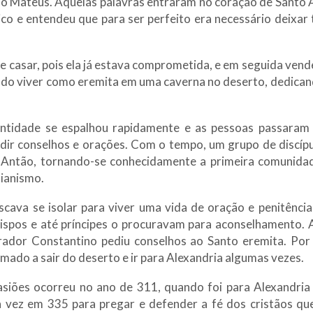
o Mateus. Aquelas palavras entraram no coração de Santo A
co e entendeu que para ser perfeito era necessário deixar
se casar, pois ela já estava comprometida, e em seguida vend
indo viver como eremita em uma caverna no deserto, dedican
ntidade se espalhou rapidamente e as pessoas passaram 
dir conselhos e orações. Com o tempo, um grupo de discípu
 Antão, tornando-se conhecidamente a primeira comunida
tianismo.
cava se isolar para viver uma vida de oração e penitênc
bispos e até príncipes o procuravam para aconselhamento. 
rador Constantino pediu conselhos ao Santo eremita. Por 
hamado a sair do deserto e ir para Alexandria algumas vezes.
siões ocorreu no ano de 311, quando foi para Alexandria
a vez em 335 para pregar e defender a fé dos cristãos qu