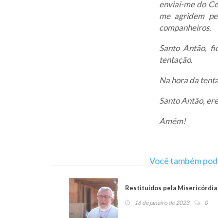
enviai-me do Cé
me agridem pelo
companheiros.
Santo Antão, f
tentação.
Na hora da tent
Santo Antão, ere
Amém!
Você também pode 
Restituídos pela Misericórdia
16 de janeiro de 2023
0