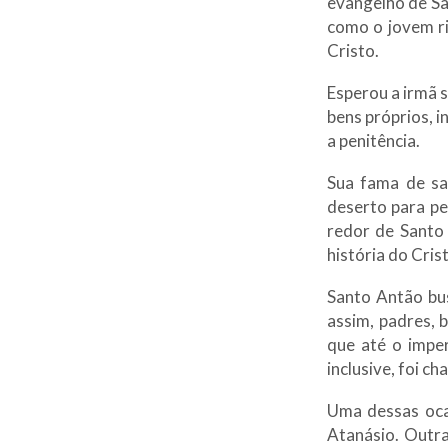
evangelho de Sã
como o jovem ri
Cristo.
Esperou a irmã 
bens próprios, 
a penitência.
Sua fama de sa
deserto para pe
redor de Santo
história do Cris
Santo Antão bus
assim, padres, 
que até o impe
inclusive, foi c
Uma dessas oca
Atanásio. Outr