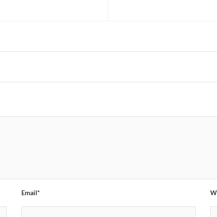
Email*
W