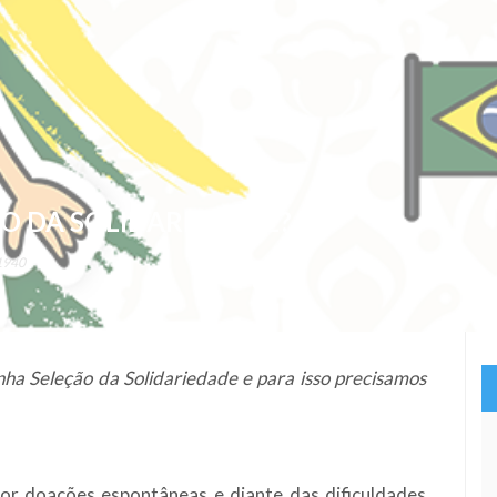
O DA SOLIDARIEDADE?
1940
a Seleção da Solidariedade e para isso precisamos
or doações espontâneas e diante das dificuldades