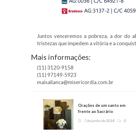
Juntos venceremos a pobreza, a dor do a
tristezas que impedem a vitória e a conquis
Mais informações:
(11) 3120-9158
(11) 97149-5923
maisalianca@misericordia.com.br
Orações de um santo em
frente ao Sacrário
7 de junho de 2018
0