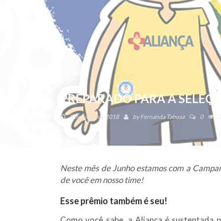
PREPARADO PARA A SELEÇÃ
8 de junho de 2018
by
Fernanda Tabosa
0
Neste mês de Junho estamos com a Campanh
de você em nosso time!
Esse prêmio também é seu!
Como você sabe, a Aliança é sustentada p