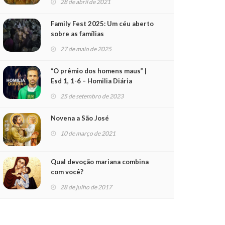
28 de abril de 2021
Family Fest 2025: Um céu aberto
sobre as famílias
27 de maio de 2025
“O prêmio dos homens maus” |
Esd 1, 1-6 – Homilia Diária
(25/09/23)
25 de setembro de 2023
Novena a São José
10 de março de 2021
Qual devoção mariana combina
com você?
28 de julho de 2017