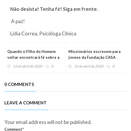
Não desista! Tenha fé! Siga em frente.
A paz!
Lídia Correa, Psicóloga Clínica
Quando o Filho do Homem
Missionários escrevem para
voltar encontrará fé sobre a
jovens da Fundação CASA
terra?
15 de abril de 2020
0
16 de abril de 2020
0
0 COMMENTS
LEAVE A COMMENT
Your email address will not be published.
Comment*