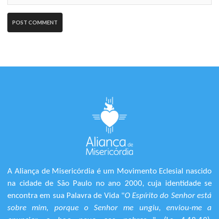
A Aliança de Misericórdia é um Movimento Eclesial nascido
na cidade de São Paulo no ano 2000, cuja identidade se
encontra em sua Palavra de Vida "
O Espírito do Senhor está
sobre mim, porque o Senhor me ungiu, enviou-me a