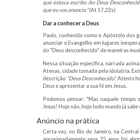
que estava escrito: Ao Deus Desconhecido
que eu vos anuncio.”
(At 17,22s)
Dar a conhecer a Deus
Paulo, conhecido como o Apóstolo dos ge
anunciar o Evangelho em lugares inesperad
do “Deus desconhecido” de maneiras inus
Nessa situação específica, narrada acima
Atenas, cidade tomada pela idolatria. Exi
descrição
“Deus Desconhecido”.
Atento ho
Deus e apresentar a sua fé em Jesus.
Podemos pensar: “Mas naquele tempo e
Jesus! Hoje não, hoje todo mundo já sabe
Anúncio na prática
Certa vez, no Rio de Janeiro, na Centra
aproximadamente seus 25 anos foi abo