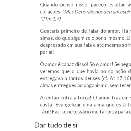
Quando penso nisso, pareço escutar 
corações:
“Mas Deus não nos deu um espíri
(2Tm 1,7)
.
Gostaria primeiro de falar do amor. Há 
almas, do que algum zelo por si mesmo. El
desprezado em sua fala e até mesmo sofr
por aí!
O amor é capaz disso! Só o amor! Se peg
veremos que o que havia no coração d
entregava a tantos deuses (cf. At 17,16)
almas entregues ao paganismo, sem tere
Aí então entra a força! O amor traz em s
custa! Evangelizar uma alma que está t
fácil! Faz-se necessário muita força para 
Dar tudo de si