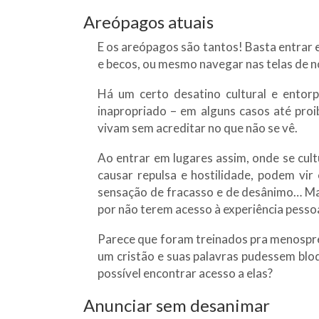
Areópagos atuais
E os areópagos são tantos! Basta entrar 
e becos, ou mesmo navegar nas telas de 
Há um certo desatino cultural e entor
inapropriado – em alguns casos até proib
vivam sem acreditar no que não se vê.
Ao entrar em lugares assim, onde se cul
causar repulsa e hostilidade, podem vi
sensação de fracasso e de desânimo… Ma
por não terem acesso à experiência pesso
Parece que foram treinados pra menosprez
um cristão e suas palavras pudessem bl
possível encontrar acesso a elas?
Anunciar sem desanimar