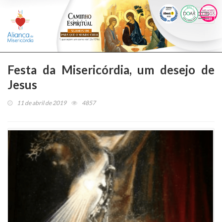
Togg
navi
Festa da Misericórdia, um desejo de
Jesus
11 de abril de 2019
4857