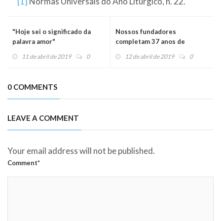
[1]
Normas Universais do Ano Litúrgico, n. 22.
"Hoje sei o significado da
Nossos fundadores
palavra amor"
completam 37 anos de
sacerdócio
11 de abril de 2019
0
12 de abril de 2019
0
0 COMMENTS
LEAVE A COMMENT
Your email address will not be published.
Comment*