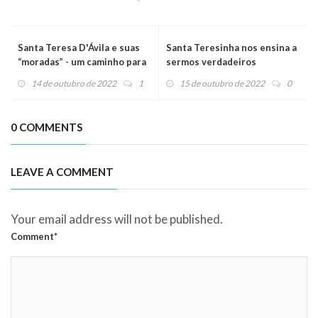
Santa Teresa D'Ávila e suas
Santa Teresinha nos ensina a
“moradas” - um caminho para
sermos verdadeiros
a santidade
missionários
14 de outubro de 2022
1
15 de outubro de 2022
0
0 COMMENTS
LEAVE A COMMENT
Your email address will not be published.
Comment*