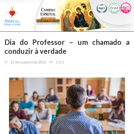
Togg
navi
Dia do Professor – um chamado a
conduzir à verdade
15 de outubro de 2022
1111