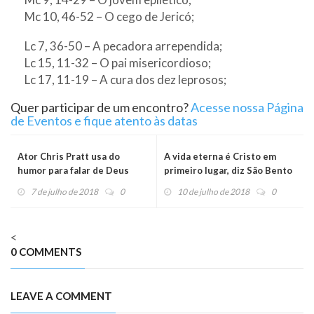
Mc 10, 46-52 – O cego de Jericó;
Lc 7, 36-50 – A pecadora arrependida;
Lc 15, 11-32 – O pai misericordioso;
Lc 17, 11-19 – A cura dos dez leprosos;
Quer participar de um encontro?
Acesse nossa Página
de Eventos e fique atento às datas
Ator Chris Pratt usa do
A vida eterna é Cristo em
humor para falar de Deus
primeiro lugar, diz São Bento
7 de julho de 2018
0
10 de julho de 2018
0
<
0 COMMENTS
LEAVE A COMMENT