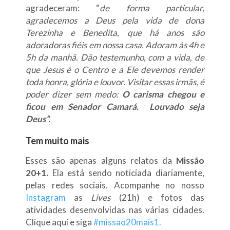
agradeceram: “
de forma particular,
agradecemos a Deus pela vida de dona
Terezinha e Benedita, que há anos são
adoradoras fiéis em nossa casa. Adoram às 4h e
5h da manhã. Dão testemunho, com a vida, de
que Jesus é o Centro e a Ele devemos render
toda honra, glória e louvor. Visitar essas irmãs, é
poder dizer sem medo:
O carisma chegou e
ficou em Senador Camará. Louvado seja
Deus”.
Tem muito mais
Esses são apenas alguns relatos da
Missão
20+1.
Ela está sendo noticiada diariamente,
pelas redes sociais. Acompanhe no nosso
Instagram
as
Lives
(21h) e fotos das
atividades desenvolvidas nas várias cidades.
Clique aqui e siga
#missao20mais1.