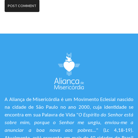
A Aliança de Misericórdia é um Movimento Eclesial nascido
na cidade de São Paulo no ano 2000, cuja identidade se
encontra em sua Palavra de Vida "
O Espírito do Senhor está
sobre mim, porque o Senhor me ungiu, enviou-me a
anunciar a boa nova aos pobres...
" (Lc 4,18-19).