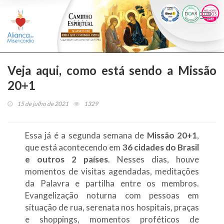
Togg
navi
Veja aqui, como está sendo a Missão
20+1
15 de julho de 2021
1329
Essa já é a segunda semana de
Missão 20+1
,
que está acontecendo em
36 cidades do Brasil
e
outros 2 países
. Nesses dias, houve
momentos de visitas agendadas, meditações
da Palavra e partilha entre os membros.
Evangelização noturna com pessoas em
situação de rua, serenata nos hospitais, praças
e shoppings, momentos proféticos de