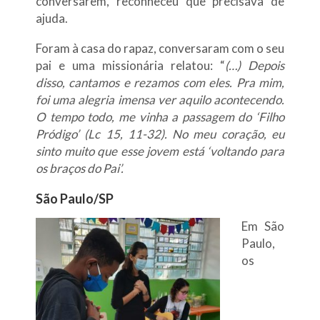
conversarem, reconheceu que precisava de
ajuda.
Foram à casa do rapaz, conversaram com o seu
pai e uma missionária relatou: “
(…) D
epois
disso, cantamos e rezamos com eles. Pra mim,
foi uma alegria imensa ver aquilo acontecendo.
O tempo todo, me vinha a passagem do ‘Filho
Pródigo’ (Lc 15, 11-32). No meu coração, eu
sinto muito que esse jovem está ‘voltando para
os braços do Pai’.
São Paulo/SP
Em São
Paulo,
os