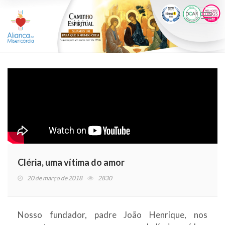
Togg
navi
Cléria, uma vítima do amor
20 de março de 2018
2830
Nosso fundador, padre João Henrique, nos