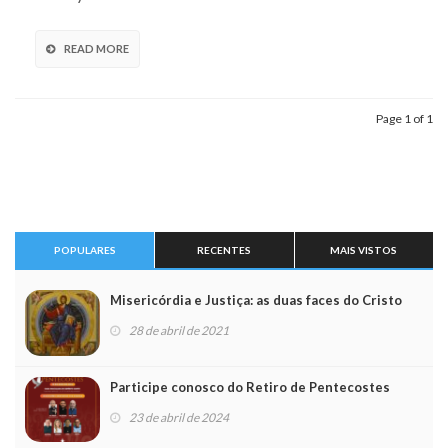
READ MORE
Page 1 of 1
POPULARES
RECENTES
MAIS VISTOS
Misericórdia e Justiça: as duas faces do Cristo
28 de abril de 2021
Participe conosco do Retiro de Pentecostes
23 de abril de 2024