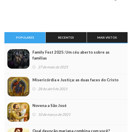
POPULARES
RECENTES
MAIS VISTOS
Family Fest 2025: Um céu aberto sobre as
famílias
27 de maio de 2025
Misericórdia e Justiça: as duas faces do Cristo
28 de abril de 2021
Novena a São José
10 de março de 2021
Qual devoção mariana combina com você?