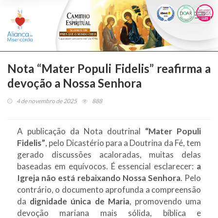
Togg
navi
Nota “Mater Populi Fidelis” reafirma a
devoção a Nossa Senhora
4 de novembro de 2025
888
A publicação da Nota doutrinal
“Mater Populi
Fidelis”
, pelo Dicastério para a Doutrina da Fé, tem
gerado discussões acaloradas, muitas delas
baseadas em equívocos. É essencial esclarecer:
a
Igreja não está rebaixando Nossa Senhora
. Pelo
contrário, o documento aprofunda a compreensão
da
dignidade única de Maria
, promovendo uma
devoção mariana mais sólida, bíblica e