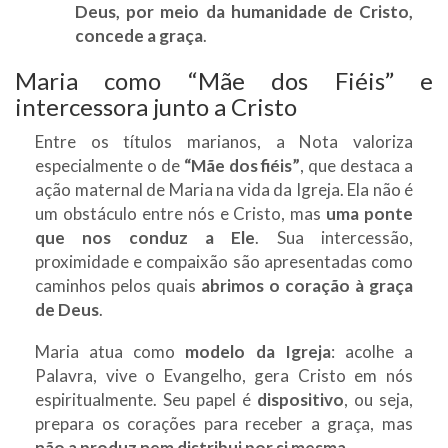
Deus, por meio da humanidade de Cristo,
concede a graça
.
Maria como “Mãe dos Fiéis” e
intercessora junto a Cristo
Entre os títulos marianos, a Nota valoriza
especialmente o de
“Mãe dos fiéis”
, que destaca a
ação maternal de Maria na vida da Igreja. Ela não é
um obstáculo entre nós e Cristo, mas
uma ponte
que nos conduz a Ele
. Sua intercessão,
proximidade e compaixão são apresentadas como
caminhos pelos quais
abrimos o coração à graça
de Deus
.
Maria atua como
modelo da Igreja
: acolhe a
Palavra, vive o Evangelho, gera Cristo em nós
espiritualmente. Seu papel é
dispositivo
, ou seja,
prepara os corações para receber a graça, mas
não a produz nem distribui por si mesma
.