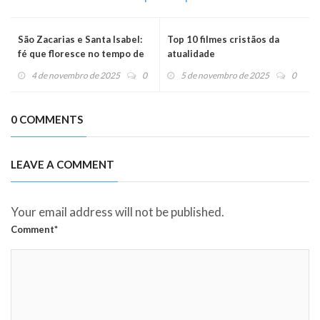
São Zacarias e Santa Isabel:
Top 10 filmes cristãos da
fé que floresce no tempo de
atualidade
Deus
4 de novembro de 2025
0
5 de novembro de 2025
0
0 COMMENTS
LEAVE A COMMENT
Your email address will not be published.
Comment*