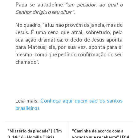
Papa se autodefine
“um pecador, ao qual o
Senhor dirigiu o seu olhar”
.
No quadro, “a luz não provém da janela, mas de
Jesus. É uma cena que atrai, sobretudo, pela
sua ação dramática: o dedo de Jesus aponta
para Mateus; ele, por sua vez, aponta para si
mesmo, como que pedindo confirmação do seu
chamado”.
Leia mais:
Conheça aqui quem são os santos
brasileiros
"Mistério da piedade" | 1Tm
"Caminhe de acordo com a
3, 14-16 - Homilia Diária
vocação que recebeste" | Ef 4,