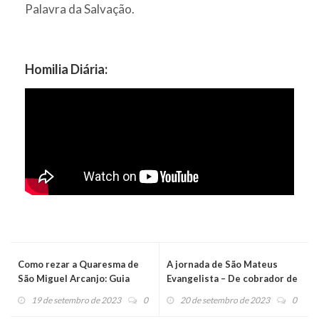
Palavra da Salvação.
Homilia Diária:
Como rezar a Quaresma de
A jornada de São Mateus
São Miguel Arcanjo: Guia
Evangelista – De cobrador de
completo para uma prática
impostos à pregador do
19 de setembro de 2023
0
20 de setembro de 2023
0
espiritual poderosa
Evangelho