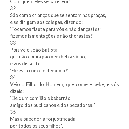
Com quem eles se parecem?
32
São como crianças que se sentam nas praças,
e se dirigem aos colegas, dizendo:
‘Tocamos flauta para vós e não dançastes;
fizemos lamentações e não chorastes!’
33
Pois veio João Batista,
que não comia pão nem bebia vinho,
e vós dissestes:
‘Ele está com um demônio!’
34
Veio o Filho do Homem, que come e bebe, e vós
dizeis:
‘Ele é um comilão e beberrão,
amigo dos publicanos e dos pecadores!’
35
Mas a sabedoria foi justificada
por todos os seus filhos”.