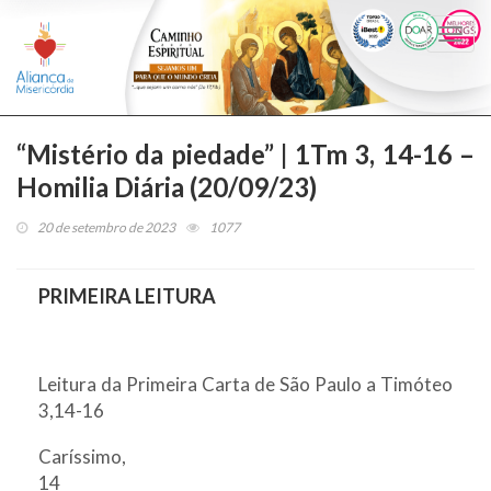
Togg
navi
“Mistério da piedade” | 1Tm 3, 14-16 –
Homilia Diária (20/09/23)
20 de setembro de 2023
1077
PRIMEIRA LEITURA
Leitura da Primeira Carta de São Paulo a Timóteo
3,14-16
Caríssimo,
14