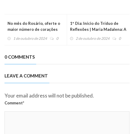
No mês do Rosário, oferte o
1º Dia: Início do Tríduo de
maior número de corações
Reflexões | Maria Madalena: A
para Nossa Senhora
missionária que transformou
1 de outubro de 2024
0
2 de outubro de 2024
0
sonhos em realidade
0 COMMENTS
LEAVE A COMMENT
Your email address will not be published.
Comment*