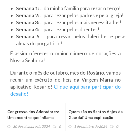
Semana 1:
…da minha família para rezar o terço!
Semana 2:
…para rezar pelos padres e pela Igreja!
Semana 3:
…para rezar pelos mais necessitados!
Semana 4:
…para rezar pelos doentes!
Semana 5:
…para rezar pelos falecidos e pelas
almas do purgatório!
E assim oferecer o maior número de corações a
Nossa Senhora!
Durante o mês de outubro, mês do Rosário, vamos
reunir um exército de fiéis da Virgem Maria no
aplicativo Rosario!
Clique aqui para participar do
desafio!
Congresso dos Adoradores:
Quem são os Santos Anjos da
Um encontro que inflama
Guarda? Uma explicação
corações aos pés de Jesus
bíblica e teológica
30 de setembro de 2024
0
1 de outubro de 2024
0