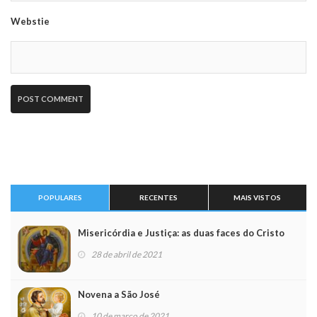
Webstie
POPULARES
RECENTES
MAIS VISTOS
Misericórdia e Justiça: as duas faces do Cristo
28 de abril de 2021
Novena a São José
10 de março de 2021