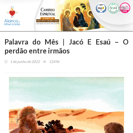
Togg
navi
Palavra do Mês | Jacó E Esaú – O
perdão entre irmãos
1 de junho de 2022
12496