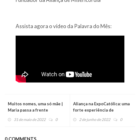
Assista agora o vídeo da Palavra do Mês:
Muitos nomes, uma só mãe |
Aliança na ExpoCatólica: uma
Maria passa a frente
forte experiência de
evangelização
31 de maio de 2022
0
2 de junho de 2022
0
0 COMMENTS