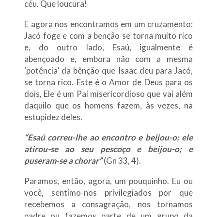
céu. Que loucura!
E agora nos encontramos em um cruzamento:
Jacó foge e com a benção se torna muito rico
e, do outro lado, Esaú, igualmente é
abençoado e, embora não com a mesma
‘potência’ da bênção que Isaac deu para Jacó,
se torna rico. Este é o Amor de Deus para os
dois, Ele é um Pai misericordioso que vai além
daquilo que os homens fazem, às vezes, na
estupidez deles.
“Esaú correu-lhe ao encontro e beijou-o; ele
atirou-se ao seu pescoço e beijou-o; e
puseram-se a chorar”
(Gn 33, 4).
Paramos, então, agora, um pouquinho. Eu ou
você, sentimo-nos privilegiados por que
recebemos a consagração, nos tornamos
padre ou fazemos parte de um grupo da