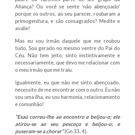
Aliança? Ou você se sente ‘não abençoado’
porque os outros, ao seu parecer, roubaram a
primogenitura, e são consagrados? Medite e
avalie!
Mas eu sou irmão daquele que me roubou
tudo. Sou gerado no mesmo ventre do Pai do
Céu. Não tem jeito, sinto instintivamente e
necessariamente, que devo me relacionar com
o meu irmão que me traiu.
Igualmente, eu que não me sinto abençoado,
necessito de me encontrar com o outro. Eu não
sou uma ilha, eu sou harmonia, relacionamento
e comunhão!
“Esaú correu-lhe ao encontro e beijou-o; ele
atirou-se ao seu pescoço e beijou-o; e
puseram-se a chorar”
(Gn 33, 4).