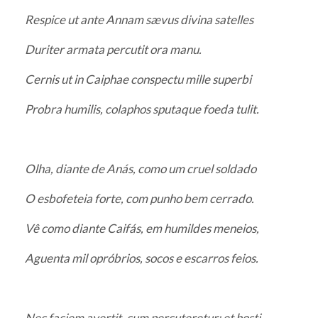
Respice ut ante Annam sævus divina satelles
Duriter armata percutit ora manu.
Cernis ut in Caiphae conspectu mille superbi
Probra humilis, colaphos sputaque foeda tulit.
Olha, diante de Anás, como um cruel soldado
O esbofeteia forte, com punho bem cerrado.
Vê como diante Caifás, em humildes meneios,
Aguenta mil opróbrios, socos e escarros feios.
Nec faciem avertit, cum percuteretur; et hosti