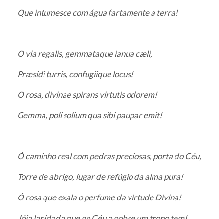
Que intumesce com água fartamente a terra!
O via regalis, gemmataque ianua cæli,
Præsidi turris, confugiique locus!
O rosa, divinae spirans virtutis odorem!
Gemma, poli solium qua sibi paupar emit!
Ó caminho real com pedras preciosas, porta do Céu,
Torre de abrigo, lugar de refúgio da alma pura!
Ó rosa que exala o perfume da virtude Divina!
Jóia lapidada que no Céu o pobre um trono tem!