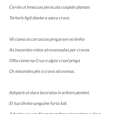
Cernis ut innocuas peracuta cuspide plantas
Tortoris figit dextera sæva cruce.
Vê como os carrascos pregaram no lenho
As inocentes mãos atravessadas por cravos.
Olha como na Cruz o algoz cruel prega
Os inocentes pés o cravo atravessa.
Adspicis ut dura laceratus in arbore pendet,
Et tua divino sanguine furta luit.
Adspice: quam dirum transfosso in pectore vulnus,