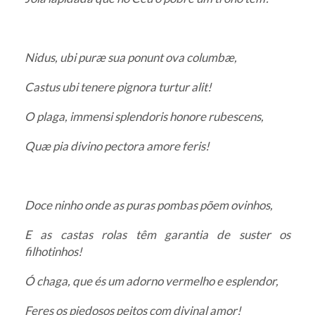
Nidus, ubi puræ sua ponunt ova columbæ,
Castus ubi tenere pignora turtur alit!
O plaga, immensi splendoris honore rubescens,
Quæ pia divino pectora amore feris!
Doce ninho onde as puras pombas põem ovinhos,
E as castas rolas têm garantia de suster os
filhotinhos!
Ó chaga, que és um adorno vermelho e esplendor,
Feres os piedosos peitos com divinal amor!