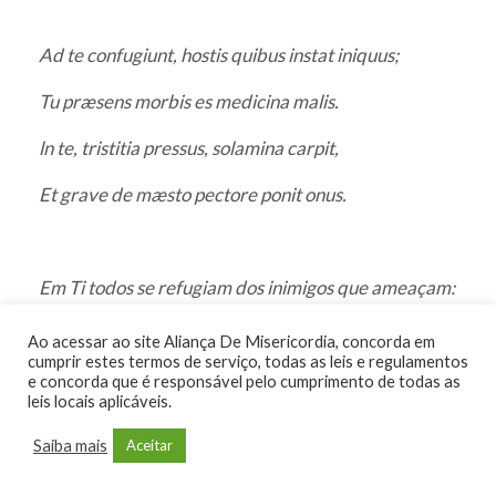
Ad te confugiunt, hostis quibus instat iniquus;
Tu præsens morbis es medicina malis.
ln te, tristitia pressus, solamina carpit,
Et grave de mæsto pectore ponit onus.
Em Ti todos se refugiam dos inimigos que ameaçam:
Tu, Senhor, és medicina presente a todo mal!
Ao acessar ao site Aliança De Misericordia, concorda em
cumprir estes termos de serviço, todas as leis e regulamentos
Quem se acabrunha em tristeza, em consolo se
​e concorda que é responsável pelo cumprimento de todas as
leis locais aplicáveis.
alegra:
Saiba mais
Aceitar
A dor da tristeza coloca um fardo no coração!