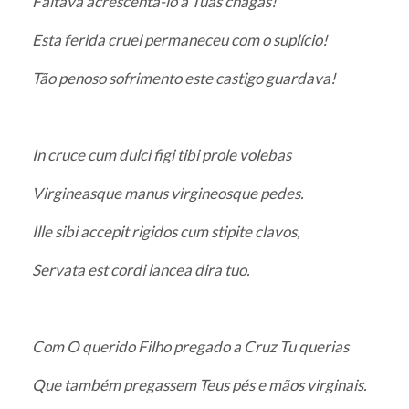
Faltava acrescentá-lo a Tuas chagas!
Esta ferida cruel permaneceu com o suplício!
Tão penoso sofrimento este castigo guardava!
In cruce cum dulci figi tibi prole volebas
Virgineasque manus virgineosque pedes.
Ille sibi accepit rigidos cum stipite clavos,
Servata est cordi lancea dira tuo.
Com O querido Filho pregado a Cruz Tu querias
Que também pregassem Teus pés e mãos virginais.