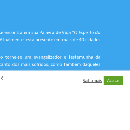
se encontra em sua Palavra de Vida "
O Espírito do
. Atualmente, está presente em mais de 40 cidades
do torne-se um evangelizador e testemunha da
o, tanto dos mais sofridos, como também daqueles
 é
Saiba mais
Aceitar