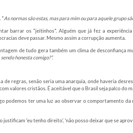
 “
As normas são estas, mas para mim ou para aquele grupo sã
ntar barrar os “jeitinhos”. Alguém que já fez a experiênci
ocracias deve passar. Mesmo assim a corrupção aumenta.
 vantagem de tudo gera também um clima de desconfiança mu
á sendo honesta comigo?”.
a de regras, senão seria uma anarquia, onde haveria desre
om valores cristãos. É aceitável que o Brasil seja palco do m
igo podemos ter uma luz ao observar o comportamento da
stificam ‘eu tenho direito’, ‘não posso deixar que se aproveit