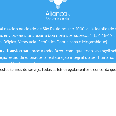
l nascido na cidade de São Paulo no ano 2000, cuja identidade 
, enviou-me a anunciar a boa nova aos pobres...
" (Lc 4,18-19)
ônia, Bélgica, Venezuela, República Dominicana e Moçambique).
ara transformar
, procurando fazer com que todo evangeliza
ização estão direcionados à restauração integral do ser human
 sentido de suas vidas.
estes termos de serviço, todas as leis e regulamentos ​e concorda que
rvados!