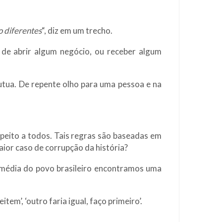
o diferentes
“, diz em um trecho.
a de abrir algum negócio, ou receber algum
tua. De repente olho para uma pessoa e na
speito a todos. Tais regras são baseadas em
aior caso de corrupção da história?
 média do povo brasileiro encontramos uma
em’, ‘outro faria igual, faço primeiro’.