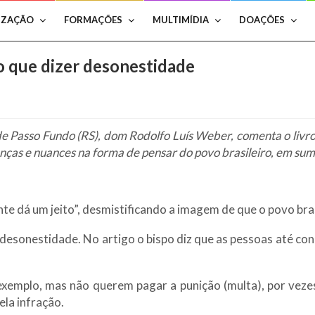
IZAÇÃO
FORMAÇÕES
MULTIMÍDIA
DOAÇÕES
mo que dizer desonestidade
e Passo Fundo (RS), dom Rodolfo Luís Weber, comenta o livro “
s e nuances na forma de pensar do povo brasileiro, em suma: o
nte dá um jeito”, desmistificando a imagem de que o povo bra
r desonestidade. No artigo o bispo diz que as pessoas até c
 exemplo, mas não querem pagar a punição (multa), por ve
la infração.