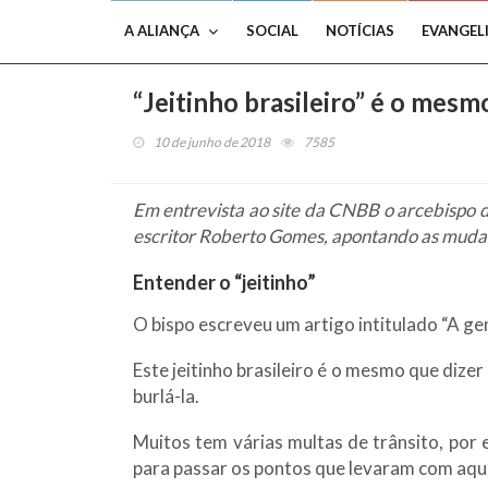
A ALIANÇA
SOCIAL
NOTÍCIAS
EVANGEL
“Jeitinho brasileiro” é o mes
10 de junho de 2018
7585
Em entrevista ao site da CNBB o arcebispo d
escritor Roberto Gomes, apontando as mudança
Entender o “jeitinho”
O bispo escreveu um artigo intitulado “A ge
Este jeitinho brasileiro é o mesmo que dize
burlá-la.
Muitos tem várias multas de trânsito, por
para passar os pontos que levaram com aque