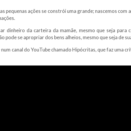
nas pequenas ações se constrói uma grande; nascemos com a
nações.
irar dinheiro da carteira da mamãe, mesmo que seja para c
ão pode se apropriar dos bens alheios, mesmo que seja de su
num canal do YouTube chamado Hipócritas, que faz uma crítica