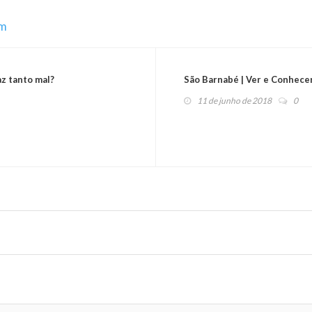
im
az tanto mal?
São Barnabé | Ver e Conhece
11 de junho de 2018
0