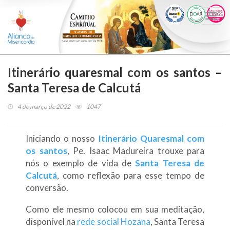
Togg
navi
Itinerário quaresmal com os santos –
Santa Teresa de Calcutá
4 de março de 2022
1047
Iniciando o nosso
Itinerário Quaresmal com
os santos
, Pe. Isaac Madureira trouxe para
nós o exemplo de vida de
Santa Teresa de
Calcutá
, como reflexão para esse tempo de
conversão.
Como ele mesmo colocou em sua meditação,
disponível na
rede social Hozana
, Santa Teresa