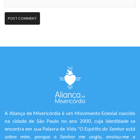
A Aliança de Misericórdia é um Movimento Eclesial nascido
na cidade de São Paulo no ano 2000, cuja identidade se
encontra em sua Palavra de Vida "
O Espírito do Senhor está
sobre mim, porque o Senhor me ungiu, enviou-me a