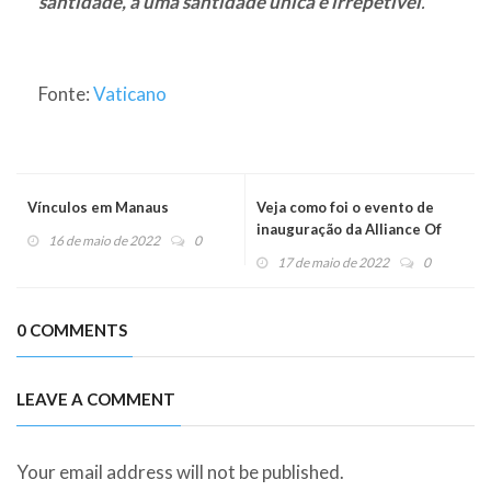
santidade, a uma santidade única e irrepetível
.”
Fonte:
Vaticano
Vínculos em Manaus
Veja como foi o evento de
inauguração da Alliance Of
16 de maio de 2022
0
Mercy – EUA
17 de maio de 2022
0
0 COMMENTS
LEAVE A COMMENT
Your email address will not be published.