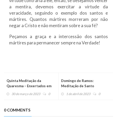
virtude contrária a ele, então, se desejamos vencer
a mentira, devemos exercitar a virtude da
veracidade, seguindo o exemplo dos santos e
mártires. Quantos mártires morreram por não
negar a Cristo e não mentiram sobre a sua fé?
Peçamos a graça e a intercessão dos santos
mártires para permanecer sempre na Verdade!
Quinta Meditação da
Domingo de Ramos:
Quaresma – Enxertados em
Meditação de Santo
Cristo
Agostinho
30 de março de 2023
0
1 de abril de 2023
0
0 COMMENTS