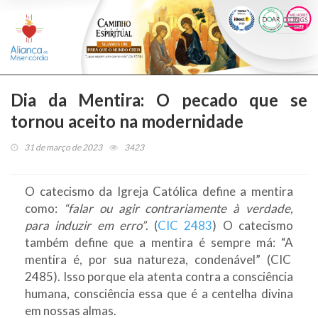
Togg
navi
Dia da Mentira: O pecado que se
tornou aceito na modernidade
31 de março de 2023
3423
O catecismo da Igreja Católica define a mentira
como:
“falar ou agir contrariamente à verdade,
para induzir em erro”
. (
CIC 2483
) O catecismo
também define que a mentira é sempre má: “A
mentira é, por sua natureza, condenável” (CIC
2485). Isso porque ela atenta contra a consciência
humana, consciência essa que é a centelha divina
em nossas almas.