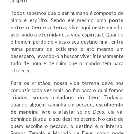
suspiro.
Todos sabemos que o ser humano é composto de
alma e espírito. Sendo ele mesmo uma
ponte
entre o Céu e a Terra
, vive aqui neste mundo,
aspirando a
eternidade
, a vida espiritual. Quando
o homem perde de vista o seu destino final, entra
numa postura de ceticismo e até mesmo um
desespero, levando-o a buscar viver intensamente
tudo de bom e de ruim que o mundo tem para
oferecer.
Para os cristãos, nossa vida terrena deve nos
conduzir cada vez mais ao fim para o qual fomos
criados:
somos cidadãos do Céu!
Todavia,
quando alguém caminha em pecado,
escolhendo
de maneira livre
o afastar-se de Deus, ela vai
definindo já aqui o seu destino eterno. No caso de
quem escolhe o pecado, o destino é o Inferno.
Somos Templo e Morada de Deus, como pode