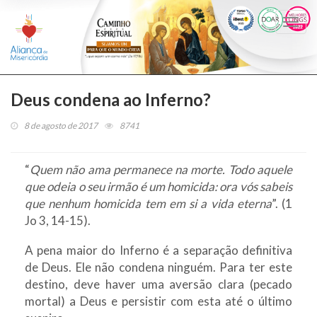
Togg
navi
Deus condena ao Inferno?
8 de agosto de 2017
8741
“
Quem não ama permanece na morte. Todo aquele
que odeia o seu irmão é um homicida: ora vós sabeis
que nenhum homicida tem em si a vida eterna
”. (1
Jo 3, 14-15).
A pena maior do Inferno é a separação definitiva
de Deus. Ele não condena ninguém. Para ter este
destino, deve haver uma aversão clara (pecado
mortal) a Deus e persistir com esta até o último