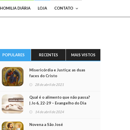
HOMILIA DIÁRIA
LOJA
CONTATO
POPULARES
RECENTES
MAIS VISTOS
Misericórdia e Justiça: as duas
faces do Cristo
28 de abril de 2021
Qual é o alimento que não passa?
| Jo 6, 22-29 – Evangelho do Dia
(15/04/2024)
14 de abril de 2024
Novena a São José