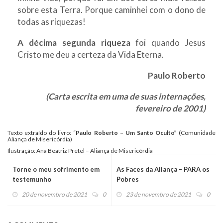
sobre esta Terra. Porque caminhei com o dono de
todas as riquezas!
A décima segunda riqueza
foi quando Jesus
Cristo me deu a certeza da Vida Eterna.
Paulo Roberto
(Carta escrita em uma de suas internações,
fevereiro de 2001)
Texto extraído do livro: “
Paulo Roberto – Um Santo Oculto” (
Comunidade
Aliança de Misericórdia)
Ilustração: Ana Beatriz Pretel – Aliança de Misericórdia
Torne o meu sofrimento em
As Faces da Aliança – PARA os
testemunho
Pobres
20 de novembro de 2021
0
23 de novembro de 2021
0