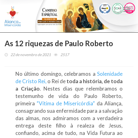
Togg
navi
As 12 riquezas de Paulo Roberto
22 de novembro de 2021
2517
No último domingo, celebramos a
Solenidade
de Cristo Rei,
o Rei de
toda a história, de toda
a Criação
. Nestes dias que relembramos o
testemunho de vida do Paulo Roberto,
primeira
“Vítima de Misericórdia”
da Aliança,
consagrando sua enfermidade para a salvação
das almas, nos admiramos com a verdadeira
entrega deste filho à realeza de Jesus,
confiando, acima de tudo, na Vida Futura ao