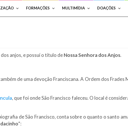
IZAÇÃO
FORMAÇÕES
MULTIMÍDIA
DOAÇÕES
s
dos anjos, e possuí o título de
Nossa Senhora dos Anjos
.
 também de uma devoção Franciscana. A Ordem dos Frades Me
ncula
, que foi onde São Francisco faleceu. O local é consi
biografia de São Francisco, conta sobre o quanto o santo a
edacinho
“: