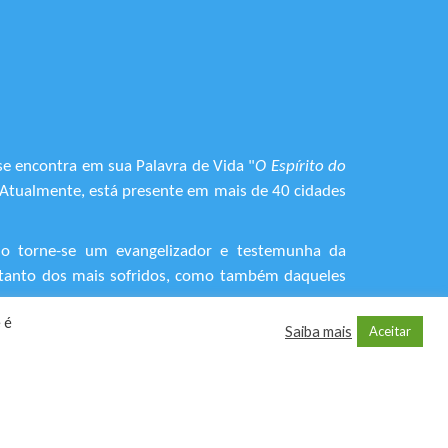
se encontra em sua Palavra de Vida "
O Espírito do
. Atualmente, está presente em mais de 40 cidades
do torne-se um evangelizador e testemunha da
o, tanto dos mais sofridos, como também daqueles
 é
Saiba mais
Aceitar