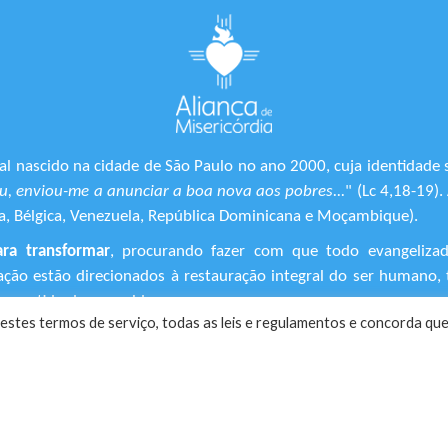
l nascido na cidade de São Paulo no ano 2000, cuja identidade 
, enviou-me a anunciar a boa nova aos pobres...
" (Lc 4,18-19)
ônia, Bélgica, Venezuela, República Dominicana e Moçambique).
ara transformar
, procurando fazer com que todo evangeliza
ização estão direcionados à restauração integral do ser human
 sentido de suas vidas.
estes termos de serviço, todas as leis e regulamentos ​e concorda que