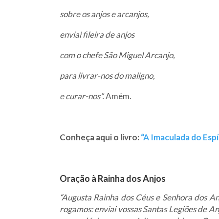
sobre os anjos e arcanjos,
enviai fileira de anjos
com o chefe São Miguel Arcanjo,
para livrar-nos do maligno,
e curar-nos”.
Amém.
Conheça aqui o livro:
“A Imaculada do Espí
Oração à Rainha dos Anjos
“Augusta Rainha dos Céus e Senhora dos An
rogamos: enviai vossas Santas Legiões de An