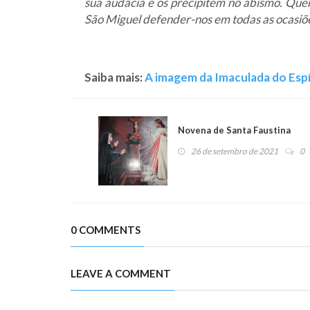
sua audácia e os precipitem no abismo. Que
São Miguel defender-nos em todas as ocasiõe
Saiba mais:
A imagem da Imaculada do Espí
Novena de Santa Faustina
26 de setembro de 2021
0
0 COMMENTS
LEAVE A COMMENT