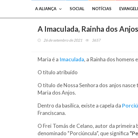
A ALIANÇA
SOCIAL
NOTÍCIAS
EVANGEL
A Imaculada, Rainha dos Anjo
26 de setembro de 2021
3657
Maria é a
Imaculada
, a Rainha dos homens e 
O título atribuído
O título de Nossa Senhora dos anjos nasce
Maria dos Anjos.
Dentro da basílica, existe a capela da
Porciú
Franciscana.
O Frei Tomás de Celano, autor da primeira 
denominado “Porciúncula”, que significa
“P