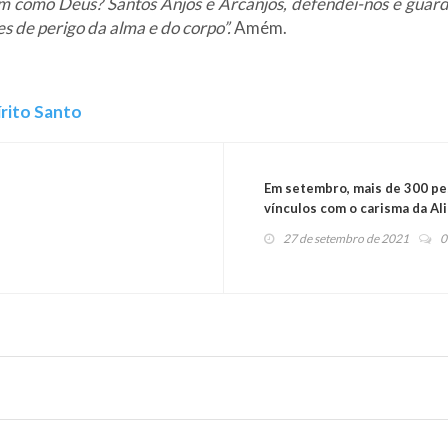
m como Deus? Santos Anjos e Arcanjos, defendei-nos e guard
s de perigo da alma e do corpo”.
Amém.
rito Santo
Em setembro, mais de 300 p
vínculos com o carisma da Al
27 de setembro de 2021
0