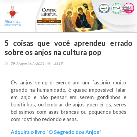
Togg
navi
5 coisas que você aprendeu errado
sobre os anjos na cultura pop
29 de agosto de 2021
2519
Os anjos sempre exerceram um fascínio muito
grande na humanidade, é quase impossível falar
em anjo e não pensar em serem gordinhos e
bonitinhos, ou lembrar de anjos guerreiros, seres
belíssimos com asas brancas ou pequenos bebês
com rostinho redondo e asas.
Adquira o livro “O Segredo dos Anjos”