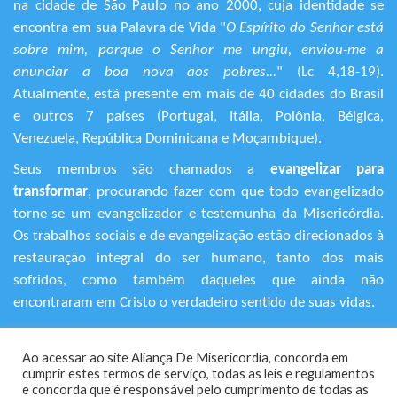
na cidade de São Paulo no ano 2000, cuja identidade se
encontra em sua Palavra de Vida "
O Espírito do Senhor está
sobre mim, porque o Senhor me ungiu, enviou-me a
anunciar a boa nova aos pobres...
" (Lc 4,18-19).
Atualmente, está presente em mais de 40 cidades do Brasil
e outros 7 países (Portugal, Itália, Polônia, Bélgica,
Venezuela, República Dominicana e Moçambique).
Seus membros são chamados a
evangelizar para
transformar
, procurando fazer com que todo evangelizado
torne-se um evangelizador e testemunha da Misericórdia.
Os trabalhos sociais e de evangelização estão direcionados à
restauração integral do ser humano, tanto dos mais
sofridos, como também daqueles que ainda não
encontraram em Cristo o verdadeiro sentido de suas vidas.
+55 (11) 3120-9191
Ao acessar ao site Aliança De Misericordia, concorda em
Rua Avanhandava, 616 – Bela Vista
cumprir estes termos de serviço, todas as leis e regulamentos
São Paulo/SP - CEP 01306-000
​e concorda que é responsável pelo cumprimento de todas as