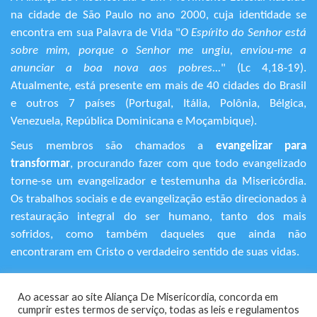
na cidade de São Paulo no ano 2000, cuja identidade se
encontra em sua Palavra de Vida "
O Espírito do Senhor está
sobre mim, porque o Senhor me ungiu, enviou-me a
anunciar a boa nova aos pobres...
" (Lc 4,18-19).
Atualmente, está presente em mais de 40 cidades do Brasil
e outros 7 países (Portugal, Itália, Polônia, Bélgica,
Venezuela, República Dominicana e Moçambique).
Seus membros são chamados a
evangelizar para
transformar
, procurando fazer com que todo evangelizado
torne-se um evangelizador e testemunha da Misericórdia.
Os trabalhos sociais e de evangelização estão direcionados à
restauração integral do ser humano, tanto dos mais
sofridos, como também daqueles que ainda não
encontraram em Cristo o verdadeiro sentido de suas vidas.
+55 (11) 3120-9191
Ao acessar ao site Aliança De Misericordia, concorda em
Rua Avanhandava, 616 – Bela Vista
cumprir estes termos de serviço, todas as leis e regulamentos