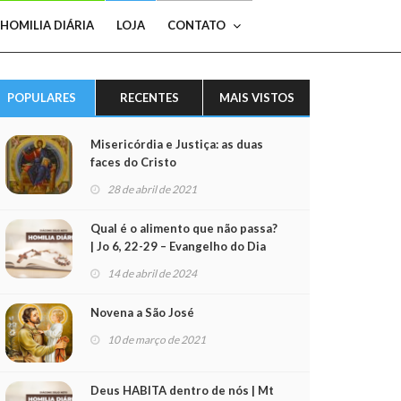
HOMILIA DIÁRIA
LOJA
CONTATO
POPULARES
RECENTES
MAIS VISTOS
Misericórdia e Justiça: as duas
faces do Cristo
28 de abril de 2021
Qual é o alimento que não passa?
| Jo 6, 22-29 – Evangelho do Dia
(15/04/2024)
14 de abril de 2024
Novena a São José
10 de março de 2021
Deus HABITA dentro de nós | Mt