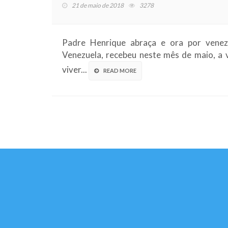
21 de maio de 2018
3278
Padre Henrique abraça e ora por venez
Venezuela, recebeu neste mês de maio, a 
viver...
READ MORE