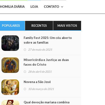
HOMILIA DIÁRIA
LOJA
CONTATO
POPULARES
RECENTES
MAIS VISTOS
Family Fest 2025: Um céu aberto
sobre as famílias
27 de maio de 2025
Misericórdia e Justiça: as duas
faces do Cristo
28 de abril de 2021
Novena a São José
10 de março de 2021
Qual devoção mariana combina