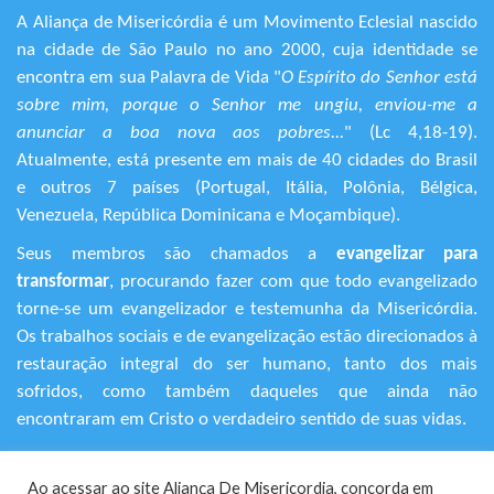
A Aliança de Misericórdia é um Movimento Eclesial nascido
na cidade de São Paulo no ano 2000, cuja identidade se
encontra em sua Palavra de Vida "
O Espírito do Senhor está
sobre mim, porque o Senhor me ungiu, enviou-me a
anunciar a boa nova aos pobres...
" (Lc 4,18-19).
Atualmente, está presente em mais de 40 cidades do Brasil
e outros 7 países (Portugal, Itália, Polônia, Bélgica,
Venezuela, República Dominicana e Moçambique).
Seus membros são chamados a
evangelizar para
transformar
, procurando fazer com que todo evangelizado
torne-se um evangelizador e testemunha da Misericórdia.
Os trabalhos sociais e de evangelização estão direcionados à
restauração integral do ser humano, tanto dos mais
sofridos, como também daqueles que ainda não
encontraram em Cristo o verdadeiro sentido de suas vidas.
+55 (11) 3120-9191
Ao acessar ao site Aliança De Misericordia, concorda em